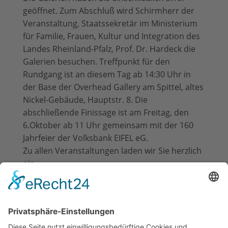
geöffnet. Zum Abschluß wird Schirmherr der
Veranstaltung, Staatssekretär im Ministerium
für Familie, Frauen, Kultur und Integration des
Landes Rheinland-Pfalz, Prof. Dr. Hardeck die
Galerien besuchen. Treffpunkt für den
Rundgang ist an diesem Tag ab 14:30 Uhr in
der Base der Overhead Gallery am Spittel, altes
Nickel-Gebäude, Hauptstr. 8. Die
abschließende Finissage ist am Freitag, den
6.Oktober ab 11 Uhr gemeinsam mit der 160
Jahrfeier der Volksbank EIFEL eG.
Zu allen Veranstaltungen laden wir Sie herzlich
ein.